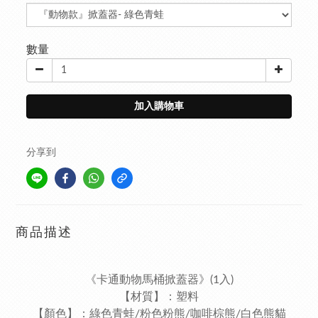
數量
加入購物車
分享到
商品描述
《卡通動物馬桶掀蓋器》(1入)
【材質】：塑料
【顏色】：綠色青蛙/粉色粉熊/咖啡棕熊/白色熊貓