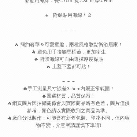
黏貼用海綿：長4.7cm*寬2.3cm*厚0.9cm
※ 附黏貼用海綿＊２
－－－
🔥 簡約奢華＆可愛童趣，兩種風格妝點衛浴居家！
🔥 避免用手接觸馬桶蓋，更加衛生
🔥 附贈海綿可自由選擇厚度黏貼
🔥 上蓋下蓋都可貼！
－－－
🔥手工測量尺寸誤差3-5cm內屬正常範圍！
🔥嚴選材質，品質保證！
🔥網頁圖片因拍攝關係會與實際商品略有色差，圖片僅供
參考，顏色請以實際收到之商品為準。
🔥廠商分批製作，可能會有新舊包裝、印花不同，但內容
物不變，介意者請謹慎下單唷!