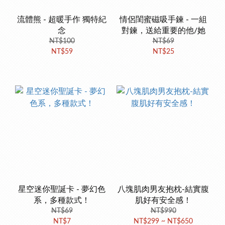
流體熊 - 超暖手作 獨特紀
情侶閨蜜磁吸手鍊 - 一組
念
對鍊，送給重要的他/她
NT$100
NT$69
NT$59
NT$25
星空迷你聖誕卡 - 夢幻色
八塊肌肉男友抱枕-結實腹
系，多種款式！
肌好有安全感！
NT$69
NT$990
NT$7
NT$299 ~ NT$650