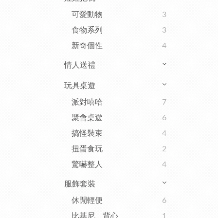
可愛動物
3
食物系列
3
新奇個性
4
情人送禮
玩具桌遊
派對嘻哈
7
聚會桌遊
6
搞怪裝束
4
扭蛋食玩
2
驚嚇整人
4
服飾套裝
休閒輕便
6
比基尼、背心
1