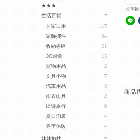
★★★
分享到
生活百貨
居家日用
117
家飾擺件
36
收納專區
21
3C週邊
15
寵物用品
2
文具小物
7
汽車用品
3
商品
雨衣雨具
2
出遊旅行
8
夏日消暑
4
冬季保暖
4
娃娃抱枕