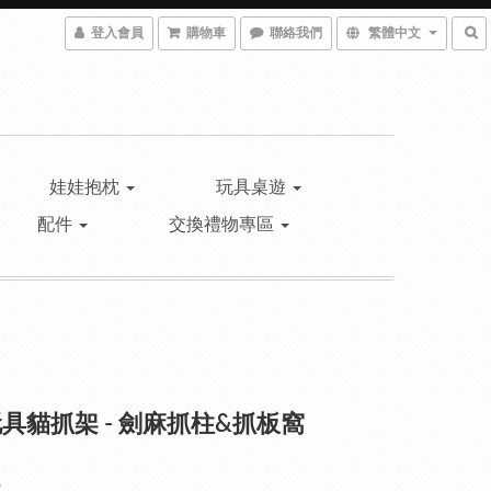
登入會員
購物車
聯絡我們
繁體中文
娃娃抱枕
玩具桌遊
配件
交換禮物專區
具貓抓架 - 劍麻抓柱&抓板窩
9