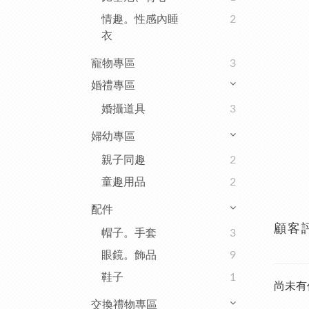
情趣。性感內睡
2
衣
寵物專區
3
婚禮專區
婚攝道具
3
婦幼專區
親子同趣
2
童趣用品
2
配件
顧客
帽子。手套
3
眼鏡。飾品
9
鞋子
1
尚未有
交換禮物專區